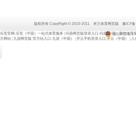
版权所有 CopyRight © 2010-2011
米兰体育网页版
豫ICP备1
乐竞官网-乐竞（中国）一站式体育服务
|
问鼎网页版登录入口-问鼎(中国)
|
星空体育平
豫公网安备 4107
方网站
|
九游网页版·官方站入口-九游（中国）
|
开云手机登录入口-开云（中国）
|
八